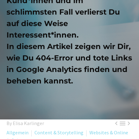
Kund*innen und im
schlimmsten Fall verlierst Du
auf diese Weise
Interessent*innen.
In diesem Artikel zeigen wir Dir,
wie Du 404-Error und tote Links
in Google Analytics finden und
beheben kannst.



By Elisa Karlinger
Allgemein
Content & Storytelling
Websites & Online