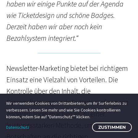
haben wir einige Punkte auf der Agenda
wie Ticketdesign und schöne Badges.
Derzeit haben wir aber noch kein
Bezahlsystem integriert.“
Newsletter-Marketing bietet bei richtigem
Einsatz eine Vielzahl von Vorteilen. Die
Kontrolle über den Inhalt, die
Personalisierung und die Verknüpfung mit
Wir verwenden Cookies von Drittanbietern, um Ihr Surferlebnis zu
verbessern. Lesen Sie mehr und wie Sie Cookies kontrollieren
anderen Tools machen es zu einer
können, indem Sie auf "Datenschutz"" klicken.
leistungsstarken Methode, um gezielte
Datenschutz
ZUSTIMMEN
Botschaften an die richtigen